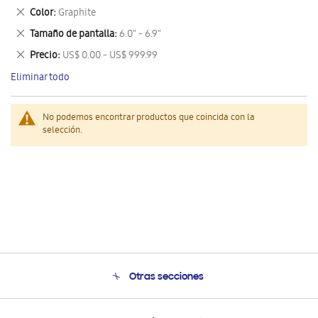
este
Eliminar
Color
Graphite
artículo
este
Eliminar
Tamaño de pantalla
6.0" - 6.9"
artículo
este
Eliminar
Precio
US$ 0.00 - US$ 999.99
artículo
este
Eliminar todo
artículo
No podemos encontrar productos que coincida con la
selección.
Otras secciones
Conócenos