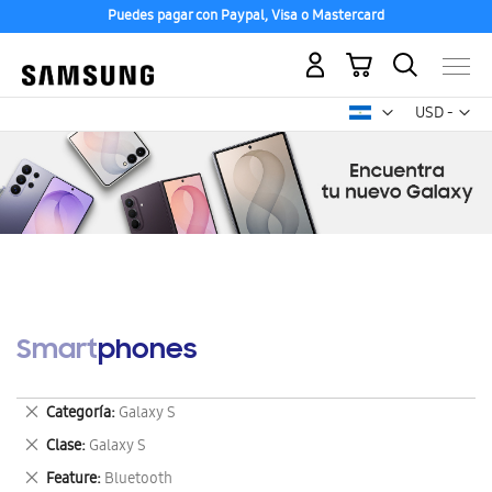
Puedes pagar con Paypal, Visa o Mastercard
Mi carrito
Mon
USD -
dólar
estadounid
Smartphones
Eliminar
Categoría
Galaxy S
este
Eliminar
Clase
Galaxy S
artículo
este
Eliminar
Feature
Bluetooth
artículo