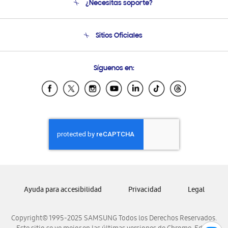
¿Necesitas soporte?
Soporte
Condiciones de Compra
Soporte telefónico
Sitios Oficiales
Soporte vía eMail
Preguntas Frecuentes
Samsung Costa Rica
Síguenos en:
Samsung Ecuador
Samsung El Salvador
Samsung Guatemala
Samsung Honduras
Samsung Nicaragua
Samsung Panamá
Samsung República Dominicana
Samsung Venezuela
Ayuda para accesibilidad
Privacidad
Legal
Copyright© 1995-2025 SAMSUNG Todos los Derechos Reservados.