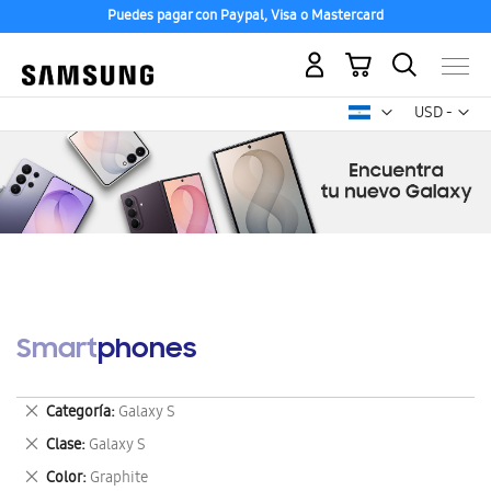
Puedes pagar con Paypal, Visa o Mastercard
Mi carrito
Mon
USD -
dólar
estadounid
Smartphones
Eliminar
Categoría
Galaxy S
este
Eliminar
Clase
Galaxy S
artículo
este
Eliminar
Color
Graphite
artículo