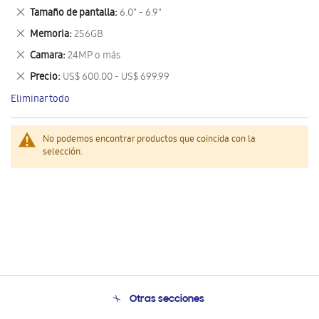
este
Eliminar
Tamaño de pantalla
6.0" - 6.9"
artículo
este
Eliminar
Memoria
256GB
artículo
este
Eliminar
Camara
24MP o más
artículo
este
Eliminar
Precio
US$ 600.00 - US$ 699.99
artículo
este
Eliminar todo
artículo
No podemos encontrar productos que coincida con la
selección.
Otras secciones