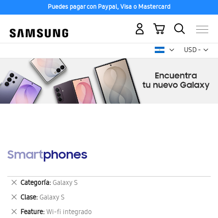
Puedes pagar con Paypal, Visa o Mastercard
Mi carrito
Mon
USD -
dólar
estadounid
Smartphones
Eliminar
Categoría
Galaxy S
este
Eliminar
Clase
Galaxy S
artículo
este
Eliminar
Feature
Wi-fi integrado
artículo