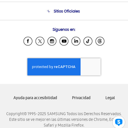
Condiciones de Compra
Soporte telefónico
Sitios Oficiales
Soporte vía eMail
Preguntas Frecuentes
Samsung Costa Rica
Síguenos en:
Samsung Ecuador
Samsung El Salvador
Samsung Guatemala
Samsung Honduras
Samsung Nicaragua
Samsung Panamá
Samsung República Dominicana
Samsung Venezuela
Ayuda para accesibilidad
Privacidad
Legal
Copyright© 1995-2025 SAMSUNG Todos los Derechos Reservados.
Este sitio se ve mejor en las últimas versiones de Chrome, Edge,
Safari y Mozilla Firefox.