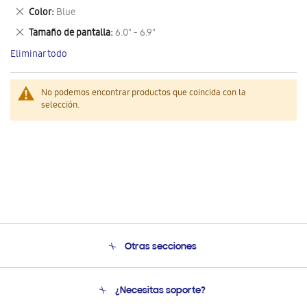
este
Eliminar
Color
Blue
artículo
este
Eliminar
Tamaño de pantalla
6.0" - 6.9"
artículo
este
Eliminar todo
artículo
No podemos encontrar productos que coincida con la
selección.
Otras secciones
Conócenos
¿Necesitas soporte?
Soporte