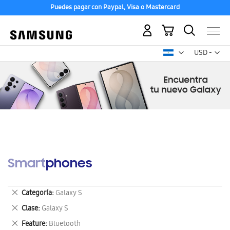
Puedes pagar con Paypal, Visa o Mastercard
Mi carrito
Mon
USD -
dólar
estadounid
Smartphones
Eliminar
Categoría
Galaxy S
este
Eliminar
Clase
Galaxy S
artículo
este
Eliminar
Feature
Bluetooth
artículo