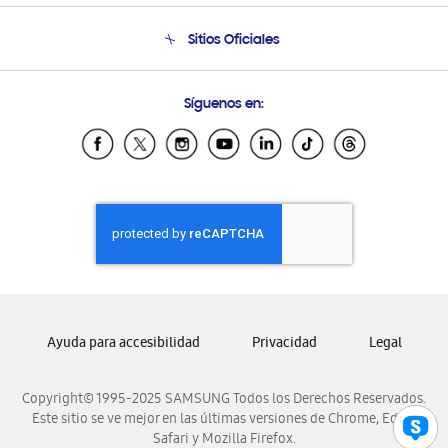
Condiciones de Compra
Soporte telefónico
Sitios Oficiales
Soporte vía eMail
Preguntas Frecuentes
Samsung Costa Rica
Síguenos en:
Samsung Ecuador
Samsung El Salvador
Samsung Guatemala
Samsung Honduras
Samsung Nicaragua
Samsung Panamá
Samsung República Dominicana
Samsung Venezuela
Ayuda para accesibilidad
Privacidad
Legal
Copyright© 1995-2025 SAMSUNG Todos los Derechos Reservados.
Este sitio se ve mejor en las últimas versiones de Chrome, Edge,
Safari y Mozilla Firefox.