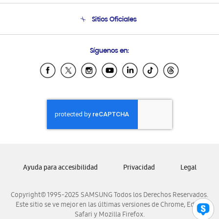
Condiciones de Compra
Soporte telefónico
Sitios Oficiales
Soporte vía eMail
Preguntas Frecuentes
Samsung Costa Rica
Síguenos en:
Samsung Ecuador
Samsung El Salvador
Samsung Guatemala
Samsung Honduras
Samsung Nicaragua
Samsung Panamá
Samsung República Dominicana
Samsung Venezuela
Ayuda para accesibilidad
Privacidad
Legal
Copyright© 1995-2025 SAMSUNG Todos los Derechos Reservados.
Este sitio se ve mejor en las últimas versiones de Chrome, Edge,
Safari y Mozilla Firefox.