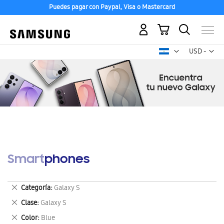
Puedes pagar con Paypal, Visa o Mastercard
Mi carrito
Mon
USD -
dólar
estadounid
Smartphones
Eliminar
Categoría
Galaxy S
este
Eliminar
Clase
Galaxy S
artículo
este
Eliminar
Color
Blue
artículo