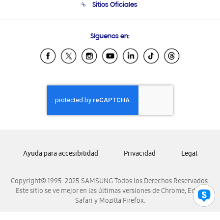
Sitios Oficiales
Soporte vía eMail
Preguntas Frecuentes
Samsung Costa Rica
Síguenos en:
Samsung Ecuador
Samsung El Salvador
Samsung Guatemala
Samsung Honduras
Samsung Nicaragua
Samsung Panamá
Samsung República Dominicana
Samsung Venezuela
Ayuda para accesibilidad
Privacidad
Legal
Copyright© 1995-2025 SAMSUNG Todos los Derechos Reservados.
Este sitio se ve mejor en las últimas versiones de Chrome, Edge,
Safari y Mozilla Firefox.