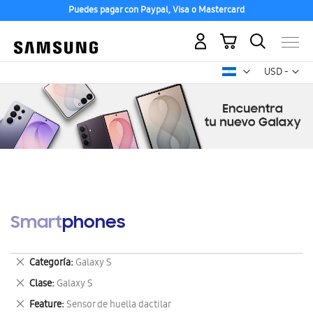
Puedes pagar con Paypal, Visa o Mastercard
Mi carrito
Mon
USD -
dólar
estadounid
Smartphones
Eliminar
Categoría
Galaxy S
este
Eliminar
Clase
Galaxy S
artículo
este
Eliminar
Feature
Sensor de huella dactilar
artículo