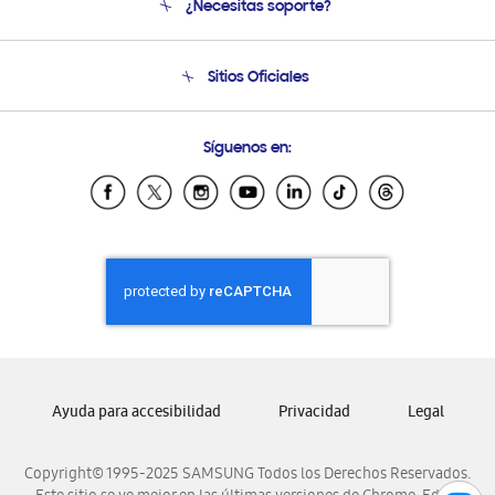
¿Necesitas soporte?
Soporte
Condiciones de Compra
Soporte telefónico
Sitios Oficiales
Soporte vía eMail
Preguntas Frecuentes
Samsung Costa Rica
Síguenos en:
Samsung Ecuador
Samsung El Salvador
Samsung Guatemala
Samsung Honduras
Samsung Nicaragua
Samsung Panamá
Samsung República Dominicana
Samsung Venezuela
Ayuda para accesibilidad
Privacidad
Legal
Copyright© 1995-2025 SAMSUNG Todos los Derechos Reservados.