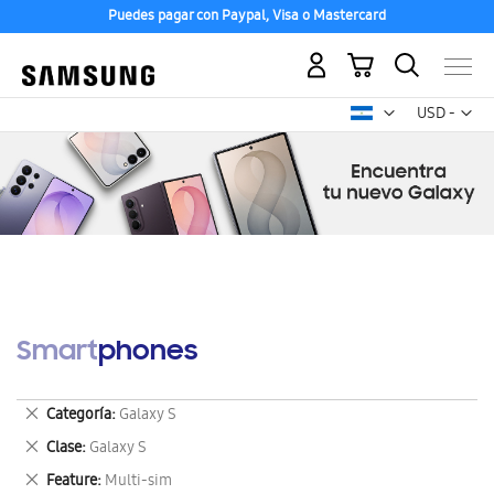
Puedes pagar con Paypal, Visa o Mastercard
Mi carrito
Mon
USD -
dólar
estadounid
Smartphones
Eliminar
Categoría
Galaxy S
este
Eliminar
Clase
Galaxy S
artículo
este
Eliminar
Feature
Multi-sim
artículo