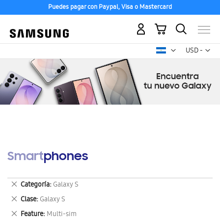
Puedes pagar con Paypal, Visa o Mastercard
Mi carrito
Mon
USD -
dólar
estadounid
Smartphones
Eliminar
Categoría
Galaxy S
este
Eliminar
Clase
Galaxy S
artículo
este
Eliminar
Feature
Multi-sim
artículo