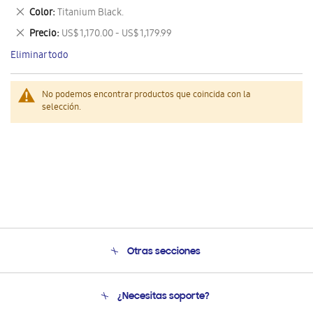
este
Eliminar
Color
Titanium Black.
artículo
este
Eliminar
Precio
US$ 1,170.00 - US$ 1,179.99
artículo
este
Eliminar todo
artículo
No podemos encontrar productos que coincida con la
selección.
Otras secciones
Conócenos
¿Necesitas soporte?
Soporte