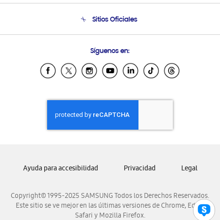
Condiciones de Compra
Soporte telefónico
Sitios Oficiales
Soporte vía eMail
Preguntas Frecuentes
Samsung Costa Rica
Síguenos en:
Samsung Ecuador
Samsung El Salvador
Samsung Guatemala
Samsung Honduras
Samsung Nicaragua
Samsung Panamá
Samsung República Dominicana
Samsung Venezuela
Ayuda para accesibilidad
Privacidad
Legal
Copyright© 1995-2025 SAMSUNG Todos los Derechos Reservados.
Este sitio se ve mejor en las últimas versiones de Chrome, Edge,
Safari y Mozilla Firefox.