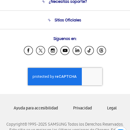
¿Necesitas soporte?
Soporte
Condiciones de Compra
Soporte telefónico
Sitios Oficiales
Soporte vía eMail
Preguntas Frecuentes
Samsung Costa Rica
Síguenos en:
Samsung Ecuador
Samsung El Salvador
Samsung Guatemala
Samsung Honduras
Samsung Nicaragua
Samsung Panamá
Samsung República Dominicana
Samsung Venezuela
Ayuda para accesibilidad
Privacidad
Legal
Copyright© 1995-2025 SAMSUNG Todos los Derechos Reservados.