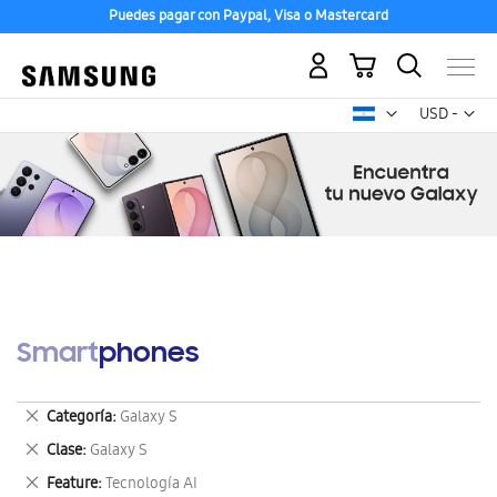
Puedes pagar con Paypal, Visa o Mastercard
Mi carrito
Mon
USD -
dólar
estadounid
Smartphones
Eliminar
Categoría
Galaxy S
este
Eliminar
Clase
Galaxy S
artículo
este
Eliminar
Feature
Tecnología AI
artículo