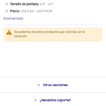
este
Eliminar
Tamaño de pantalla
6.0" - 6.9"
artículo
este
Eliminar
Precio
US$ 0.00 - US$ 999.99
artículo
este
Eliminar todo
artículo
No podemos encontrar productos que coincida con la
selección.
Otras secciones
Conócenos
¿Necesitas soporte?
Soporte