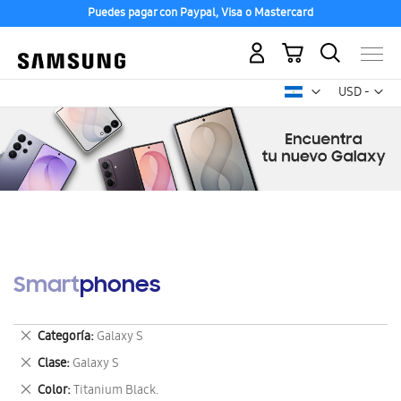
Puedes pagar con Paypal, Visa o Mastercard
Mi carrito
Mon
USD -
dólar
estadounid
Smartphones
Eliminar
Categoría
Galaxy S
este
Eliminar
Clase
Galaxy S
artículo
este
Eliminar
Color
Titanium Black.
artículo