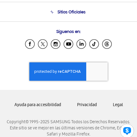
Condiciones de Compra
Soporte telefónico
Sitios Oficiales
Soporte vía eMail
Preguntas Frecuentes
Samsung Costa Rica
Síguenos en:
Samsung Ecuador
Samsung El Salvador
Samsung Guatemala
Samsung Honduras
Samsung Nicaragua
Samsung Panamá
Samsung República Dominicana
Samsung Venezuela
Ayuda para accesibilidad
Privacidad
Legal
Copyright© 1995-2025 SAMSUNG Todos los Derechos Reservados.
Este sitio se ve mejor en las últimas versiones de Chrome, Edge,
Safari y Mozilla Firefox.