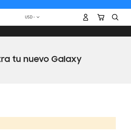
Mi carrito
Moneda
USD -
dólar
estadounidense