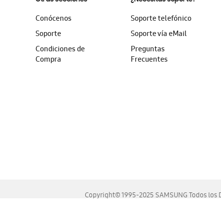
Conócenos
Soporte telefónico
Soporte
Soporte vía eMail
Condiciones de
Preguntas
Compra
Frecuentes
Copyright© 1995-2025 SAMSUNG Todos los D
Este sitio se ve mejor en las últimas versiones de Chrome