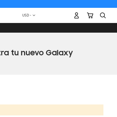
Mi carrito
Moneda
USD -
dólar
estadounidense