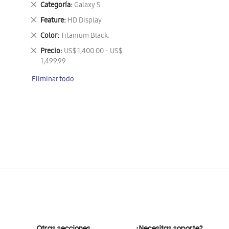
Eliminar
Categoría
Galaxy S
este
Eliminar
Feature
HD Display
artículo
este
Eliminar
Color
Titanium Black.
artículo
este
Eliminar
Precio
US$ 1,400.00 - US$
artículo
este
1,499.99
artículo
Eliminar todo
Otras secciones
¿Necesitas soporte?