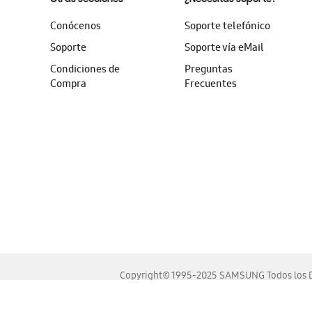
Conócenos
Soporte telefónico
Soporte
Soporte vía eMail
Condiciones de
Preguntas
Compra
Frecuentes
Copyright© 1995-2025 SAMSUNG Todos los D
Este sitio se ve mejor en las últimas versiones de Chrome