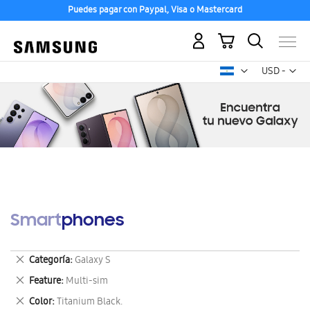
Puedes pagar con Paypal, Visa o Mastercard
Mi carrito
Mon
USD -
dólar
estadounid
Smartphones
Eliminar
Categoría
Galaxy S
este
Eliminar
Feature
Multi-sim
artículo
este
Eliminar
Color
Titanium Black.
artículo