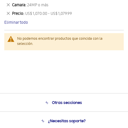
este
Eliminar
Camara
24MP o más
artículo
este
Eliminar
Precio
US$ 1,070.00 - US$ 1,079.99
artículo
este
Eliminar todo
artículo
No podemos encontrar productos que coincida con la
selección.
Otras secciones
Conócenos
¿Necesitas soporte?
Soporte