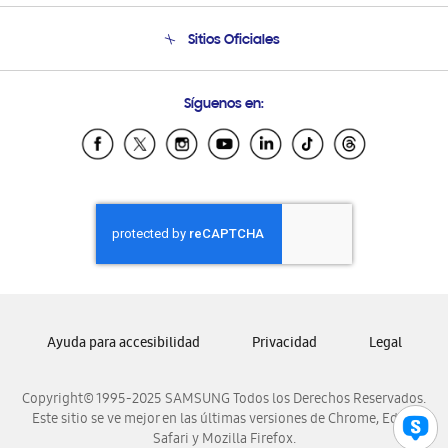
Condiciones de Compra
Soporte telefónico
Sitios Oficiales
Soporte vía eMail
Preguntas Frecuentes
Samsung Costa Rica
Síguenos en:
Samsung Ecuador
Samsung El Salvador
Samsung Guatemala
Samsung Honduras
Samsung Nicaragua
Samsung Panamá
Samsung República Dominicana
Samsung Venezuela
Ayuda para accesibilidad
Privacidad
Legal
Copyright© 1995-2025 SAMSUNG Todos los Derechos Reservados.
Este sitio se ve mejor en las últimas versiones de Chrome, Edge,
Safari y Mozilla Firefox.