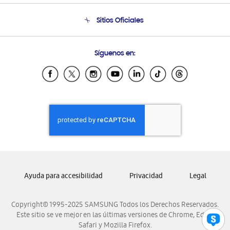
Condiciones de Compra
Soporte telefónico
Sitios Oficiales
Soporte vía eMail
Preguntas Frecuentes
Samsung Costa Rica
Síguenos en:
Samsung Ecuador
Samsung El Salvador
Samsung Guatemala
Samsung Honduras
Samsung Nicaragua
Samsung Panamá
Samsung República Dominicana
Samsung Venezuela
Ayuda para accesibilidad
Privacidad
Legal
Copyright© 1995-2025 SAMSUNG Todos los Derechos Reservados.
Este sitio se ve mejor en las últimas versiones de Chrome, Edge,
Safari y Mozilla Firefox.