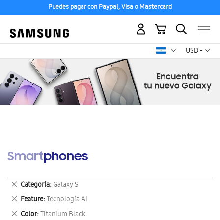
Puedes pagar con Paypal, Visa o Mastercard
Mi carrito
Mon
USD -
dólar
estadounid
Smartphones
Eliminar
Categoría
Galaxy S
este
Eliminar
Feature
Tecnología AI
artículo
este
Eliminar
Color
Titanium Black.
artículo