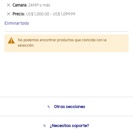
este
Eliminar
Camara
24MP o más
artículo
este
Eliminar
Precio
US$ 1,000.00 - US$ 1,099.99
artículo
este
Eliminar todo
artículo
No podemos encontrar productos que coincida con la
selección.
Otras secciones
Conócenos
¿Necesitas soporte?
Soporte