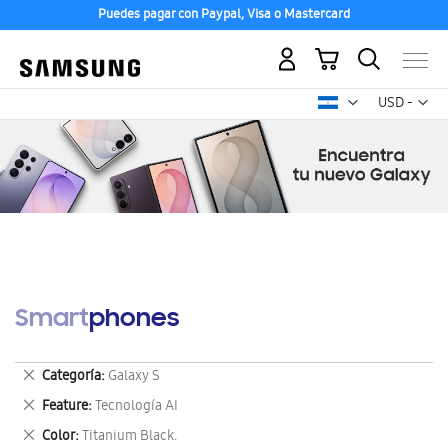
Puedes pagar con Paypal, Visa o Mastercard
Mi carrito
Mon
USD -
dólar
estadounid
Smartphones
Eliminar
Categoría
Galaxy S
este
Eliminar
Feature
Tecnología AI
artículo
este
Eliminar
Color
Titanium Black.
artículo