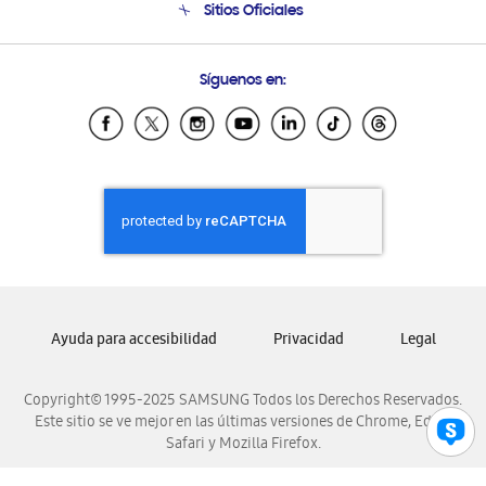
Sitios Oficiales
Soporte vía eMail
Preguntas Frecuentes
Samsung Costa Rica
Síguenos en:
Samsung Ecuador
Samsung El Salvador
Samsung Guatemala
Samsung Honduras
Samsung Nicaragua
Samsung Panamá
Samsung República Dominicana
Samsung Venezuela
Ayuda para accesibilidad
Privacidad
Legal
Copyright© 1995-2025 SAMSUNG Todos los Derechos Reservados.
Este sitio se ve mejor en las últimas versiones de Chrome, Edge,
Safari y Mozilla Firefox.