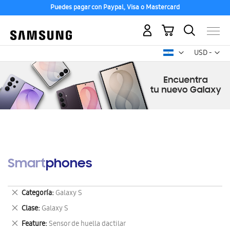
Puedes pagar con Paypal, Visa o Mastercard
Mi carrito
Mon
USD -
dólar
estadounid
Smartphones
Eliminar
Categoría
Galaxy S
este
Eliminar
Clase
Galaxy S
artículo
este
Eliminar
Feature
Sensor de huella dactilar
artículo