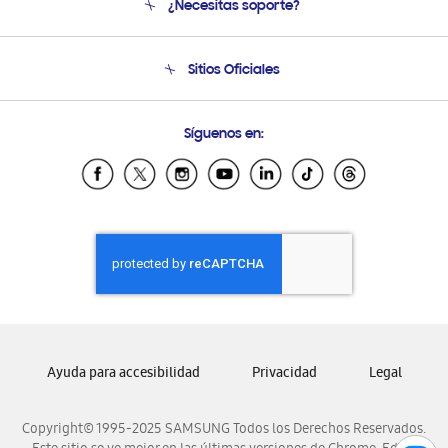
¿Necesitas soporte?
Soporte
Condiciones de Compra
Soporte telefónico
Sitios Oficiales
Soporte vía eMail
Preguntas Frecuentes
Samsung Costa Rica
Síguenos en:
Samsung Ecuador
Samsung El Salvador
Samsung Guatemala
Samsung Honduras
Samsung Nicaragua
Samsung Panamá
Samsung República Dominicana
Samsung Venezuela
Ayuda para accesibilidad
Privacidad
Legal
Copyright© 1995-2025 SAMSUNG Todos los Derechos Reservados.