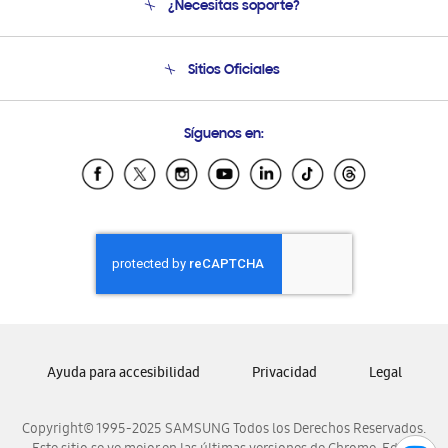
¿Necesitas soporte?
Soporte
Condiciones de Compra
Soporte telefónico
Sitios Oficiales
Soporte vía eMail
Preguntas Frecuentes
Samsung Costa Rica
Síguenos en:
Samsung Ecuador
Samsung El Salvador
Samsung Guatemala
Samsung Honduras
Samsung Nicaragua
Samsung Panamá
Samsung República Dominicana
Samsung Venezuela
Ayuda para accesibilidad
Privacidad
Legal
Copyright© 1995-2025 SAMSUNG Todos los Derechos Reservados.