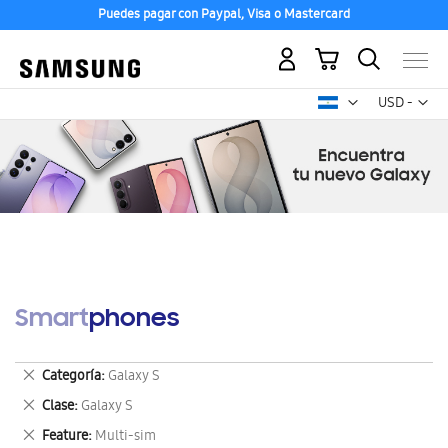
Puedes pagar con Paypal, Visa o Mastercard
Mi carrito
Mon
USD -
dólar
estadounid
Smartphones
Eliminar
Categoría
Galaxy S
este
Eliminar
Clase
Galaxy S
artículo
este
Eliminar
Feature
Multi-sim
artículo