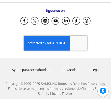
Preguntas Frecuentes
Samsung Costa Rica
Síguenos en:
Samsung Ecuador
Samsung El Salvador
Samsung Guatemala
Samsung Honduras
Samsung Nicaragua
Samsung Panamá
Samsung República Dominicana
Samsung Venezuela
Ayuda para accesibilidad
Privacidad
Legal
Copyright© 1995-2025 SAMSUNG Todos los Derechos Reservados.
Este sitio se ve mejor en las últimas versiones de Chrome, Edge,
Safari y Mozilla Firefox.