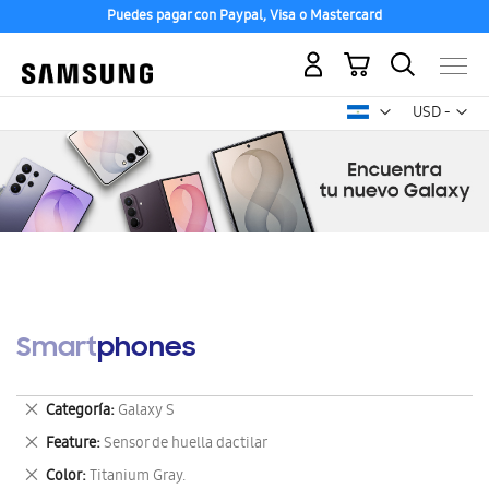
Puedes pagar con Paypal, Visa o Mastercard
Mi carrito
Mon
USD -
dólar
estadounid
Smartphones
Eliminar
Categoría
Galaxy S
este
Eliminar
Feature
Sensor de huella dactilar
artículo
este
Eliminar
Color
Titanium Gray.
artículo