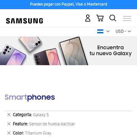
Puedes pagar con Paypal, Visa o Mastercard
Mi carrito
Mon
USD -
dólar
estadounid
Smartphones
Eliminar
Categoría
Galaxy S
este
Eliminar
Feature
Sensor de huella dactilar
artículo
este
Eliminar
Color
Titanium Gray.
artículo