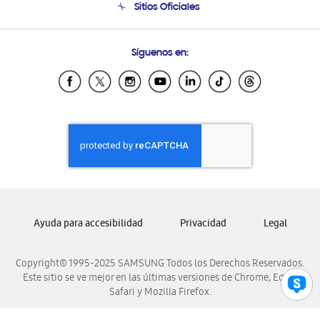
Sitios Oficiales
Soporte vía eMail
Preguntas Frecuentes
Samsung Costa Rica
Síguenos en:
Samsung Ecuador
Samsung El Salvador
Samsung Guatemala
Samsung Honduras
Samsung Nicaragua
Samsung Panamá
Samsung República Dominicana
Samsung Venezuela
Ayuda para accesibilidad
Privacidad
Legal
Copyright© 1995-2025 SAMSUNG Todos los Derechos Reservados.
Este sitio se ve mejor en las últimas versiones de Chrome, Edge,
Safari y Mozilla Firefox.