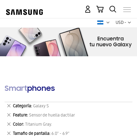
Mi carrito
Mon
USD -
dólar
estadounid
Smartphones
Eliminar
Categoría
Galaxy S
este
Eliminar
Feature
Sensor de huella dactilar
artículo
este
Eliminar
Color
Titanium Gray.
artículo
este
Eliminar
Tamaño de pantalla
6.0" - 6.9"
artículo