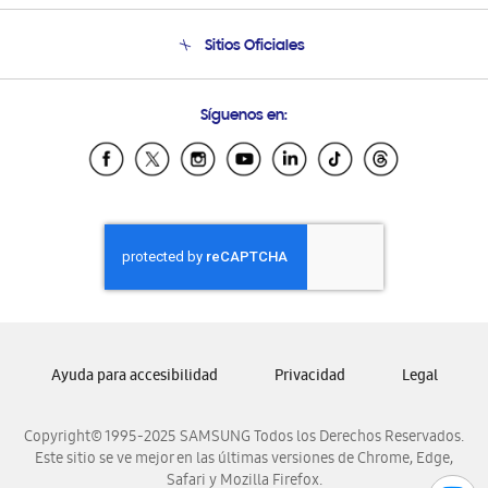
Condiciones de Compra
Soporte telefónico
Sitios Oficiales
Soporte vía eMail
Preguntas Frecuentes
Samsung Costa Rica
Síguenos en:
Samsung Ecuador
Samsung El Salvador
Samsung Guatemala
Samsung Honduras
Samsung Nicaragua
Samsung Panamá
Samsung República Dominicana
Samsung Venezuela
Ayuda para accesibilidad
Privacidad
Legal
Copyright© 1995-2025 SAMSUNG Todos los Derechos Reservados.
Este sitio se ve mejor en las últimas versiones de Chrome, Edge,
Safari y Mozilla Firefox.