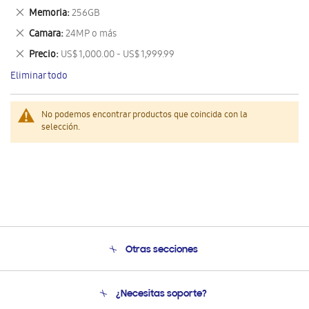
este
Eliminar
Memoria
256GB
artículo
este
Eliminar
Camara
24MP o más
artículo
este
Eliminar
Precio
US$ 1,000.00 - US$ 1,999.99
artículo
este
Eliminar todo
artículo
No podemos encontrar productos que coincida con la
selección.
Otras secciones
Conócenos
¿Necesitas soporte?
Soporte