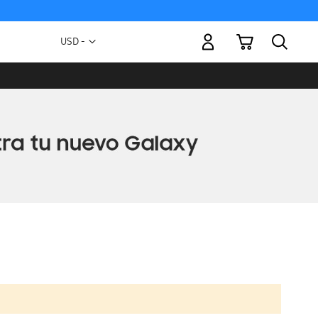
Mi carrito
Moneda
USD -
dólar
estadounidense