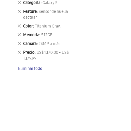
Eliminar
Categoría
Galaxy S
este
Eliminar
Feature
Sensor de huella
artículo
este
dactilar
artículo
Eliminar
Color
Titanium Gray.
este
Eliminar
Memoria
512GB
artículo
este
Eliminar
Camara
24MP o más
artículo
este
Eliminar
Precio
US$ 1,170.00 - US$
artículo
este
1,179.99
artículo
Eliminar todo