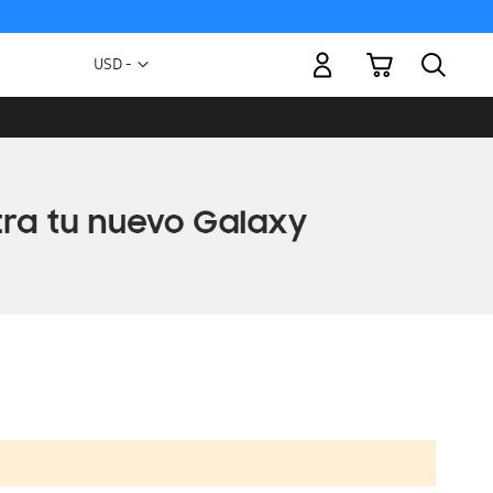
Mi carrito
Moneda
USD -
dólar
estadounidense