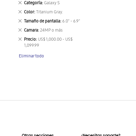
Eliminar
Categoría
Galaxy S
este
Eliminar
Color
Titanium Gray.
artículo
este
Eliminar
Tamaño de pantalla
6.0" - 6.9"
artículo
este
Eliminar
Camara
24MP o más
artículo
este
Eliminar
Precio
US$ 1,000.00 - US$
artículo
este
1,099.99
artículo
Eliminar todo
Otras secciones
¿Necesitas soporte?