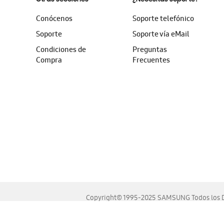
Conócenos
Soporte telefónico
Soporte
Soporte vía eMail
Condiciones de
Preguntas
Compra
Frecuentes
Copyright© 1995-2025 SAMSUNG Todos los D
Este sitio se ve mejor en las últimas versiones de Chrome