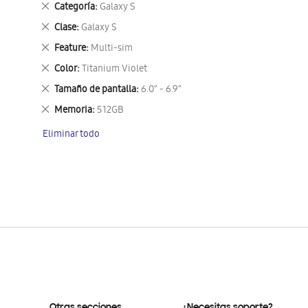
Eliminar
Categoría
Galaxy S
este
Eliminar
Clase
Galaxy S
artículo
este
Eliminar
Feature
Multi-sim
artículo
este
Eliminar
Color
Titanium Violet
artículo
este
Eliminar
Tamaño de pantalla
6.0" - 6.9"
artículo
este
Eliminar
Memoria
512GB
artículo
este
Eliminar todo
artículo
Otras secciones
¿Necesitas soporte?