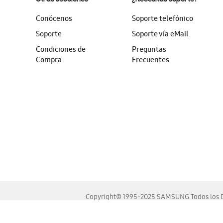
Conócenos
Soporte telefónico
Soporte
Soporte vía eMail
Condiciones de
Preguntas
Compra
Frecuentes
Copyright© 1995-2025 SAMSUNG Todos los D
Este sitio se ve mejor en las últimas versiones de Chrome