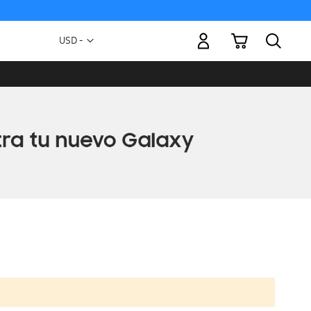
Mi carrito
Moneda
USD -
dólar
estadounidense