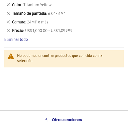
este
Eliminar
Color
Titanium Yellow
artículo
este
Eliminar
Tamaño de pantalla
6.0" - 6.9"
artículo
este
Eliminar
Camara
24MP o más
artículo
este
Eliminar
Precio
US$ 1,000.00 - US$ 1,099.99
artículo
este
Eliminar todo
artículo
No podemos encontrar productos que coincida con la
selección.
Otras secciones