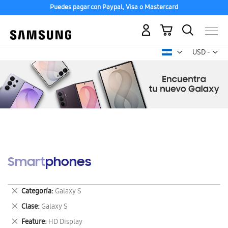
Puedes pagar con Paypal, Visa o Mastercard
Mi carrito
Mon
USD -
dólar
estadounid
Smartphones
Eliminar
Categoría
Galaxy S
este
Eliminar
Clase
Galaxy S
artículo
este
Eliminar
Feature
HD Display
artículo