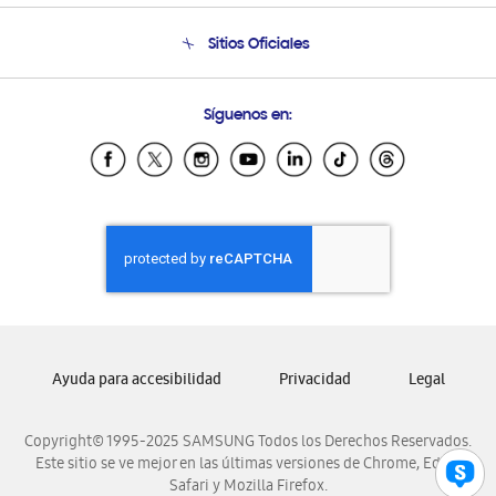
Condiciones de Compra
Soporte telefónico
Sitios Oficiales
Soporte vía eMail
Preguntas Frecuentes
Samsung Costa Rica
Síguenos en:
Samsung Ecuador
Samsung El Salvador
Samsung Guatemala
Samsung Honduras
Samsung Nicaragua
Samsung Panamá
Samsung República Dominicana
Samsung Venezuela
Ayuda para accesibilidad
Privacidad
Legal
Copyright© 1995-2025 SAMSUNG Todos los Derechos Reservados.
Este sitio se ve mejor en las últimas versiones de Chrome, Edge,
Safari y Mozilla Firefox.