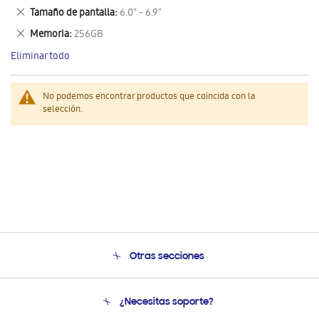
este
Eliminar
Tamaño de pantalla
6.0" - 6.9"
artículo
este
Eliminar
Memoria
256GB
artículo
este
Eliminar todo
artículo
No podemos encontrar productos que coincida con la
selección.
Otras secciones
Conócenos
¿Necesitas soporte?
Soporte