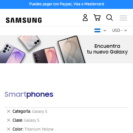
Puedes pagar con Paypal, Visa o Mastercard
Mi carrito
Mon
USD -
dólar
estadounid
Smartphones
Eliminar
Categoría
Galaxy S
este
Eliminar
Clase
Galaxy S
artículo
este
Eliminar
Color
Titanium Yellow
artículo