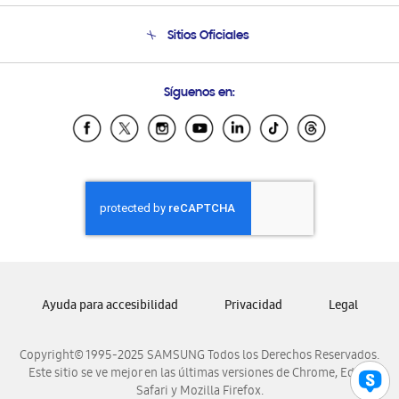
Condiciones de Compra
Soporte telefónico
Sitios Oficiales
Soporte vía eMail
Preguntas Frecuentes
Samsung Costa Rica
Síguenos en:
Samsung Ecuador
Samsung El Salvador
Samsung Guatemala
Samsung Honduras
Samsung Nicaragua
Samsung Panamá
Samsung República Dominicana
Samsung Venezuela
Ayuda para accesibilidad
Privacidad
Legal
Copyright© 1995-2025 SAMSUNG Todos los Derechos Reservados.
Este sitio se ve mejor en las últimas versiones de Chrome, Edge,
Safari y Mozilla Firefox.