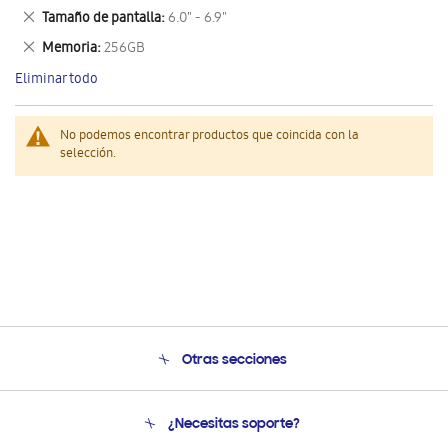
este
Eliminar
Tamaño de pantalla
6.0" - 6.9"
artículo
este
Eliminar
Memoria
256GB
artículo
este
Eliminar todo
artículo
No podemos encontrar productos que coincida con la
selección.
Otras secciones
Conócenos
¿Necesitas soporte?
Soporte