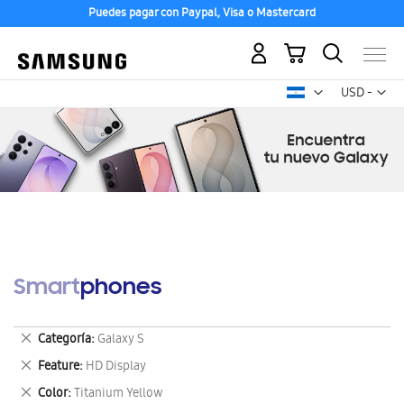
Puedes pagar con Paypal, Visa o Mastercard
Mi carrito
Mon
USD -
dólar
estadounid
Smartphones
Eliminar
Categoría
Galaxy S
este
Eliminar
Feature
HD Display
artículo
este
Eliminar
Color
Titanium Yellow
artículo