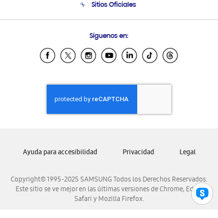
Sitios Oficiales
Soporte vía eMail
Preguntas Frecuentes
Samsung Costa Rica
Síguenos en:
Samsung Ecuador
Samsung El Salvador
Samsung Guatemala
Samsung Honduras
Samsung Nicaragua
Samsung Panamá
Samsung República Dominicana
Samsung Venezuela
Ayuda para accesibilidad
Privacidad
Legal
Copyright© 1995-2025 SAMSUNG Todos los Derechos Reservados.
Este sitio se ve mejor en las últimas versiones de Chrome, Edge,
Safari y Mozilla Firefox.