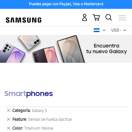
Puedes pagar con Paypal, Visa o Mastercard
Mi carrito
Mon
USD -
dólar
estadounid
Smartphones
Eliminar
Categoría
Galaxy S
este
Eliminar
Feature
Sensor de huella dactilar
artículo
este
Eliminar
Color
Titanium Yellow
artículo