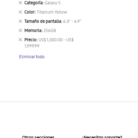
Eliminar
Categoría
Galaxy S
este
Eliminar
Color
Titanium Yellow
artículo
este
Eliminar
Tamaño de pantalla
6.0" - 6.9"
artículo
este
Eliminar
Memoria
256GB
artículo
este
Eliminar
Precio
US$ 1,000.00 - US$
artículo
este
1,999.99
artículo
Eliminar todo
Otras secciones
¿Necesitas soporte?