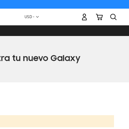
Mi carrito
Moneda
USD -
dólar
estadounidense