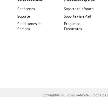
Conócenos
Soporte telefónico
Soporte
Soporte vía eMail
Condiciones de
Preguntas
Compra
Frecuentes
Copyright© 1995-2025 SAMSUNG Todos los D
Este sitio se ve mejor en las últimas versiones de Chrome