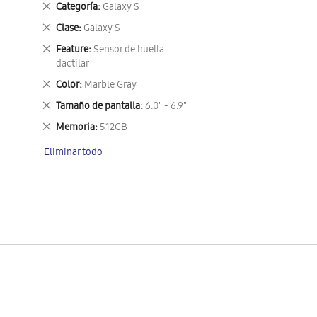
Eliminar
Categoría
Galaxy S
este
Eliminar
Clase
Galaxy S
artículo
este
Eliminar
Feature
Sensor de huella
artículo
este
dactilar
artículo
Eliminar
Color
Marble Gray
este
Eliminar
Tamaño de pantalla
6.0" - 6.9"
artículo
este
Eliminar
Memoria
512GB
artículo
este
Eliminar todo
artículo