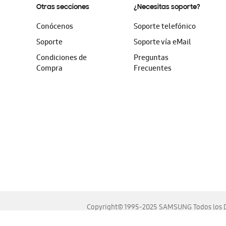
Otras secciones
¿Necesitas soporte?
Conócenos
Soporte telefónico
Soporte
Soporte vía eMail
Condiciones de
Preguntas
Compra
Frecuentes
Copyright© 1995-2025 SAMSUNG Todos los D
Este sitio se ve mejor en las últimas versiones de Chrome