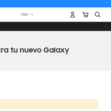
Mi carrito
Moneda
USD -
dólar
estadounidense