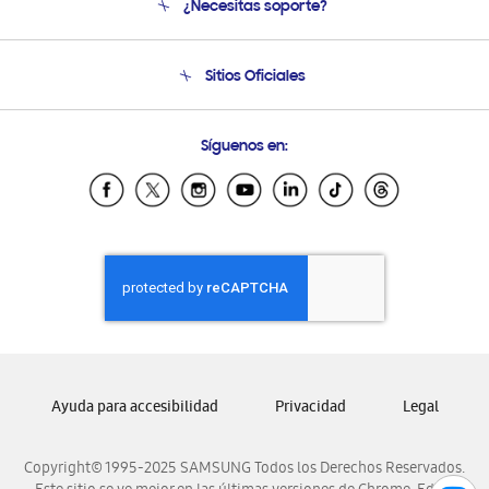
¿Necesitas soporte?
Soporte
Condiciones de Compra
Soporte telefónico
Sitios Oficiales
Soporte vía eMail
Preguntas Frecuentes
Samsung Costa Rica
Síguenos en:
Samsung Ecuador
Samsung El Salvador
Samsung Guatemala
Samsung Honduras
Samsung Nicaragua
Samsung Panamá
Samsung República Dominicana
Samsung Venezuela
Ayuda para accesibilidad
Privacidad
Legal
Copyright© 1995-2025 SAMSUNG Todos los Derechos Reservados.