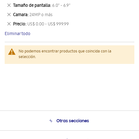
este
Eliminar
Tamaño de pantalla
6.0" - 6.9"
artículo
este
Eliminar
Camara
24MP o más
artículo
este
Eliminar
Precio
US$ 0.00 - US$ 999.99
artículo
este
Eliminar todo
artículo
No podemos encontrar productos que coincida con la
selección.
Otras secciones
Conócenos