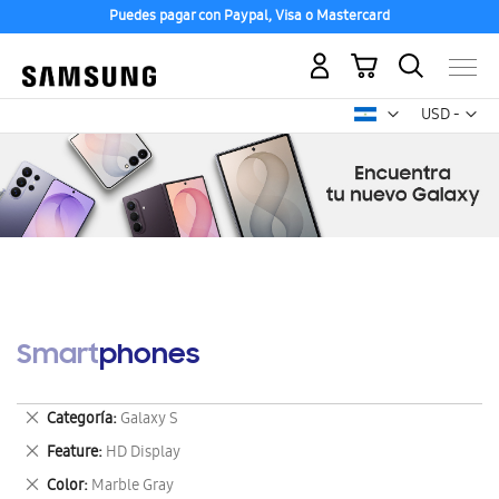
Puedes pagar con Paypal, Visa o Mastercard
Mi carrito
Mon
USD -
dólar
estadounid
Smartphones
Eliminar
Categoría
Galaxy S
este
Eliminar
Feature
HD Display
artículo
este
Eliminar
Color
Marble Gray
artículo