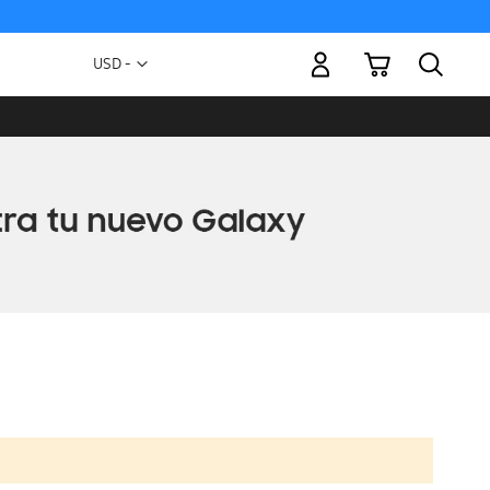
Mi carrito
Moneda
USD -
dólar
estadounidense