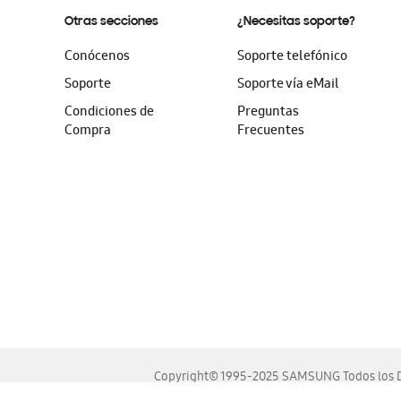
Otras secciones
¿Necesitas soporte?
Conócenos
Soporte telefónico
Soporte
Soporte vía eMail
Condiciones de
Preguntas
Compra
Frecuentes
Copyright© 1995-2025 SAMSUNG Todos los D
Este sitio se ve mejor en las últimas versiones de Chrome