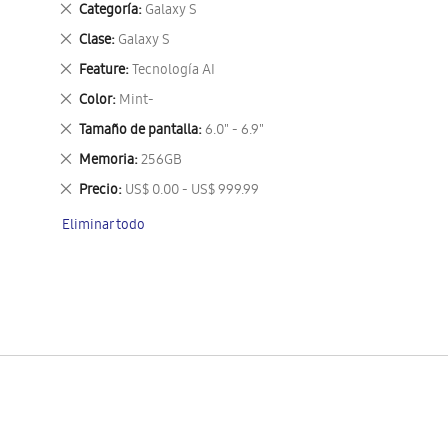
Eliminar
Categoría
Galaxy S
este
Eliminar
Clase
Galaxy S
artículo
este
Eliminar
Feature
Tecnología AI
artículo
este
Eliminar
Color
Mint-
artículo
este
Eliminar
Tamaño de pantalla
6.0" - 6.9"
artículo
este
Eliminar
Memoria
256GB
artículo
este
Eliminar
Precio
US$ 0.00 - US$ 999.99
artículo
este
Eliminar todo
artículo