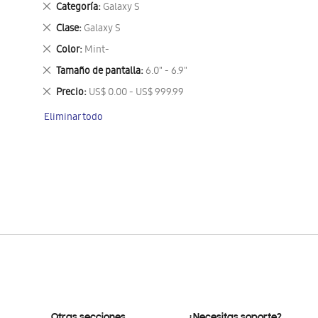
Eliminar
Categoría
Galaxy S
este
Eliminar
Clase
Galaxy S
artículo
este
Eliminar
Color
Mint-
artículo
este
Eliminar
Tamaño de pantalla
6.0" - 6.9"
artículo
este
Eliminar
Precio
US$ 0.00 - US$ 999.99
artículo
este
Eliminar todo
artículo
Otras secciones
¿Necesitas soporte?