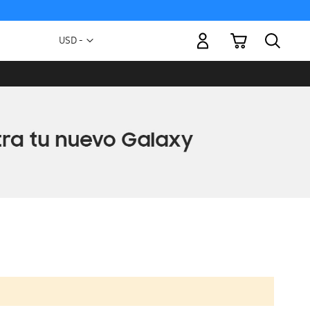
Mi carrito
Moneda
USD -
dólar
estadounidense