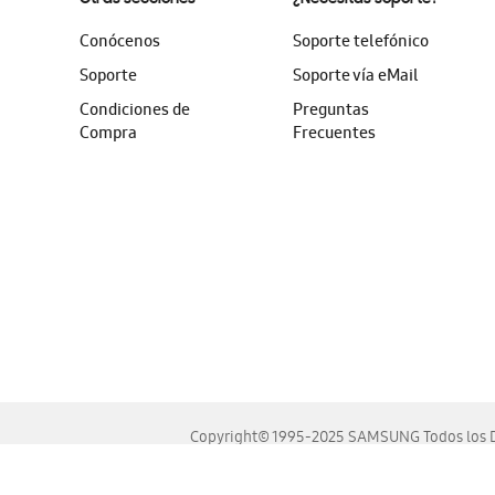
Conócenos
Soporte telefónico
Soporte
Soporte vía eMail
Condiciones de
Preguntas
Compra
Frecuentes
Copyright© 1995-2025 SAMSUNG Todos los D
Este sitio se ve mejor en las últimas versiones de Chrome