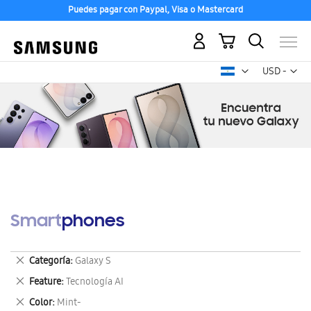
Puedes pagar con Paypal, Visa o Mastercard
Mi carrito
Mon
USD -
dólar
estadounid
Smartphones
Eliminar
Categoría
Galaxy S
este
Eliminar
Feature
Tecnología AI
artículo
este
Eliminar
Color
Mint-
artículo