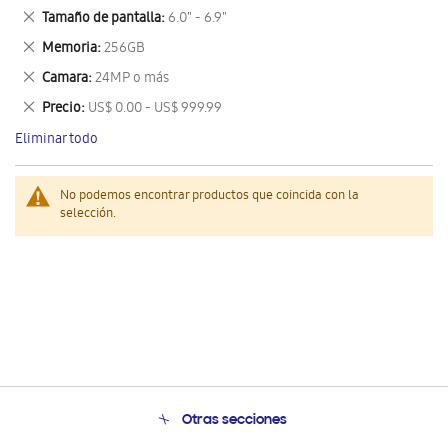
este
Eliminar
Tamaño de pantalla
6.0" - 6.9"
artículo
este
Eliminar
Memoria
256GB
artículo
este
Eliminar
Camara
24MP o más
artículo
este
Eliminar
Precio
US$ 0.00 - US$ 999.99
artículo
este
Eliminar todo
artículo
No podemos encontrar productos que coincida con la
selección.
Otras secciones