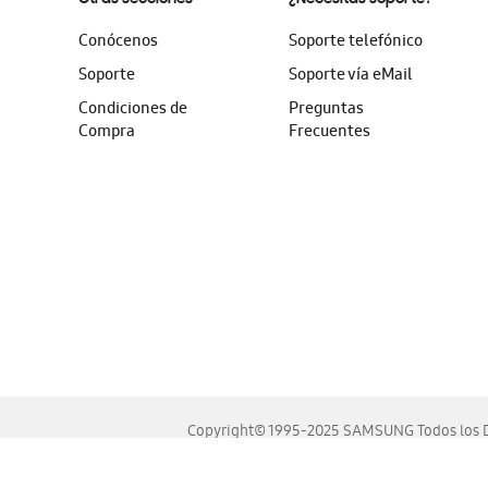
Conócenos
Soporte telefónico
Soporte
Soporte vía eMail
Condiciones de
Preguntas
Compra
Frecuentes
Copyright© 1995-2025 SAMSUNG Todos los D
Este sitio se ve mejor en las últimas versiones de Chrome