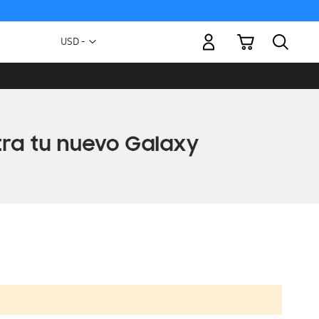
Mi carrito
Moneda
USD -
dólar
estadounidense