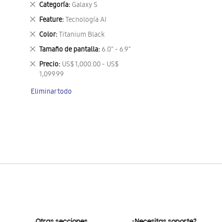
Eliminar
Categoría
Galaxy S
este
Eliminar
Feature
Tecnología AI
artículo
este
Eliminar
Color
Titanium Black
artículo
este
Eliminar
Tamaño de pantalla
6.0" - 6.9"
artículo
este
Eliminar
Precio
US$ 1,000.00 - US$
artículo
este
1,099.99
artículo
Eliminar todo
Otras secciones
¿Necesitas soporte?