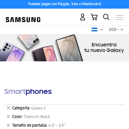
Puedes pagar con Paypal, Visa o Mastercard
Mi carrito
Mon
USD -
dólar
estadounid
Smartphones
Eliminar
Categoría
Galaxy S
este
Eliminar
Color
Titanium Black
artículo
este
Eliminar
Tamaño de pantalla
6.0" - 6.9"
artículo