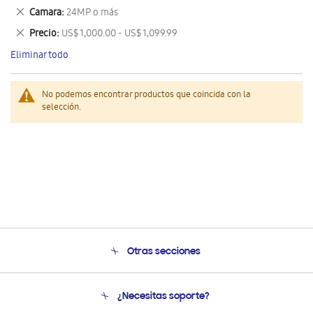
este
Eliminar
Camara
24MP o más
artículo
este
Eliminar
Precio
US$ 1,000.00 - US$ 1,099.99
artículo
este
Eliminar todo
artículo
No podemos encontrar productos que coincida con la
selección.
Otras secciones
Conócenos
¿Necesitas soporte?
Soporte