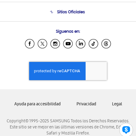
Condiciones de Compra
Soporte telefónico
Sitios Oficiales
Soporte vía eMail
Preguntas Frecuentes
Samsung Costa Rica
Síguenos en:
Samsung Ecuador
Samsung El Salvador
Samsung Guatemala
Samsung Honduras
Samsung Nicaragua
Samsung Panamá
Samsung República Dominicana
Samsung Venezuela
Ayuda para accesibilidad
Privacidad
Legal
Copyright© 1995-2025 SAMSUNG Todos los Derechos Reservados.
Este sitio se ve mejor en las últimas versiones de Chrome, Edge,
Safari y Mozilla Firefox.