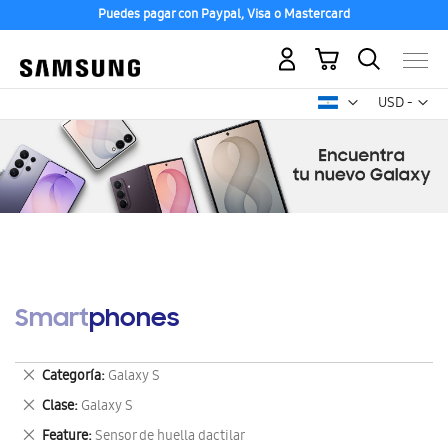
Puedes pagar con Paypal, Visa o Mastercard
Mi carrito
Mon
USD -
dólar
estadounid
Smartphones
Eliminar
Categoría
Galaxy S
este
Eliminar
Clase
Galaxy S
artículo
este
Eliminar
Feature
Sensor de huella dactilar
artículo