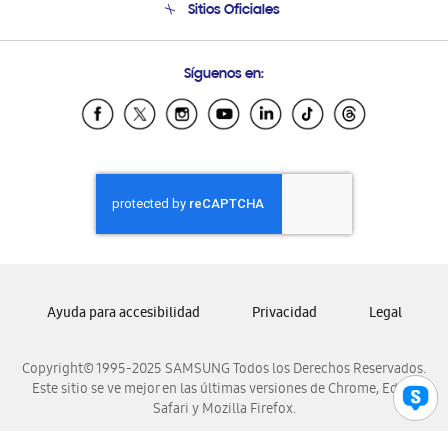
Sitios Oficiales
Soporte vía eMail
Preguntas Frecuentes
Samsung Costa Rica
Síguenos en:
Samsung Ecuador
Samsung El Salvador
Samsung Guatemala
Samsung Honduras
Samsung Nicaragua
Samsung Panamá
Samsung República Dominicana
Samsung Venezuela
Ayuda para accesibilidad
Privacidad
Legal
Copyright© 1995-2025 SAMSUNG Todos los Derechos Reservados.
Este sitio se ve mejor en las últimas versiones de Chrome, Edge,
Safari y Mozilla Firefox.