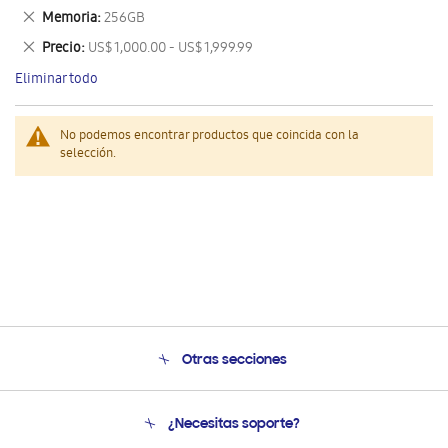
este
Eliminar
Memoria
256GB
artículo
este
Eliminar
Precio
US$ 1,000.00 - US$ 1,999.99
artículo
este
Eliminar todo
artículo
No podemos encontrar productos que coincida con la
selección.
Otras secciones
Conócenos
¿Necesitas soporte?
Soporte