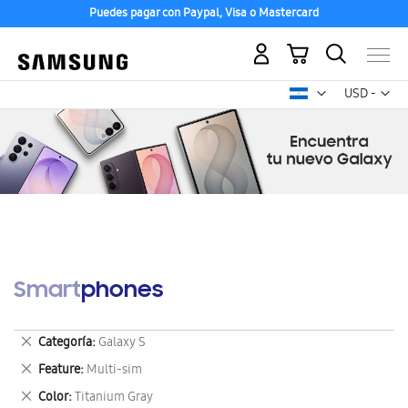
Puedes pagar con Paypal, Visa o Mastercard
Mi carrito
Mon
USD -
dólar
estadounid
Smartphones
Eliminar
Categoría
Galaxy S
este
Eliminar
Feature
Multi-sim
artículo
este
Eliminar
Color
Titanium Gray
artículo