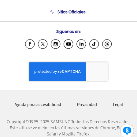
Condiciones de Compra
Soporte telefónico
Sitios Oficiales
Soporte vía eMail
Preguntas Frecuentes
Samsung Costa Rica
Síguenos en:
Samsung Ecuador
Samsung El Salvador
Samsung Guatemala
Samsung Honduras
Samsung Nicaragua
Samsung Panamá
Samsung República Dominicana
Samsung Venezuela
Ayuda para accesibilidad
Privacidad
Legal
Copyright© 1995-2025 SAMSUNG Todos los Derechos Reservados.
Este sitio se ve mejor en las últimas versiones de Chrome, Edge,
Safari y Mozilla Firefox.