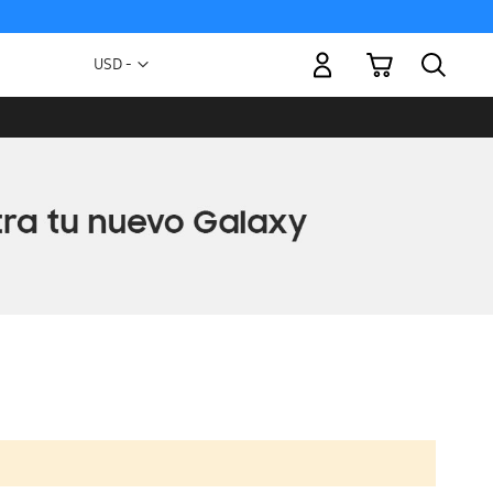
Mi carrito
Moneda
USD -
dólar
estadounidense