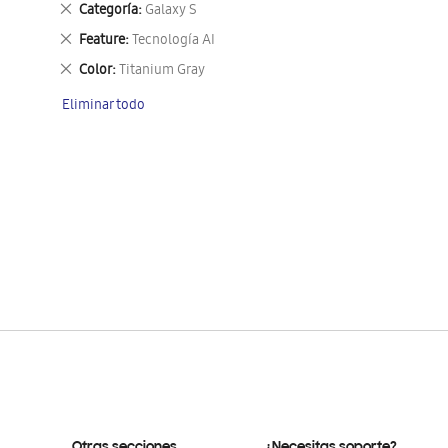
Eliminar
Categoría
Galaxy S
este
Eliminar
Feature
Tecnología AI
artículo
este
Eliminar
Color
Titanium Gray
artículo
este
Eliminar todo
artículo
Otras secciones
¿Necesitas soporte?