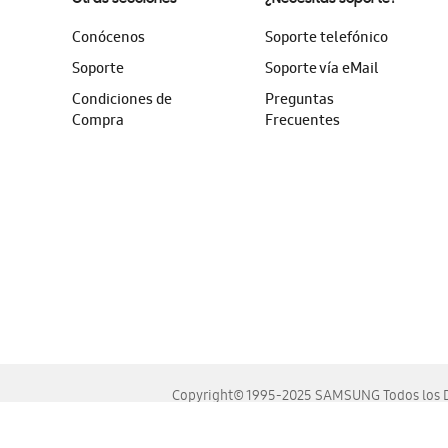
Conócenos
Soporte telefónico
Soporte
Soporte vía eMail
Condiciones de
Preguntas
Compra
Frecuentes
Copyright© 1995-2025 SAMSUNG Todos los D
Este sitio se ve mejor en las últimas versiones de Chrome