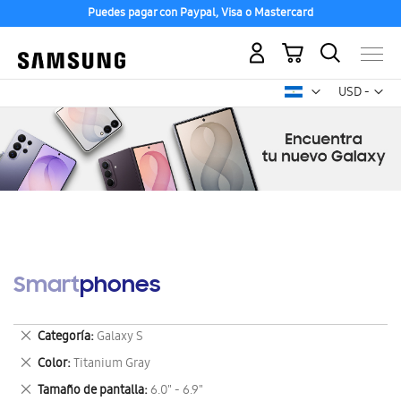
Puedes pagar con Paypal, Visa o Mastercard
Mi carrito
Mon
USD -
dólar
estadounid
Smartphones
Eliminar
Categoría
Galaxy S
este
Eliminar
Color
Titanium Gray
artículo
este
Eliminar
Tamaño de pantalla
6.0" - 6.9"
artículo