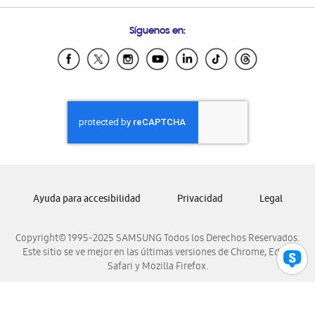
Preguntas Frecuentes
Samsung Costa Rica
Síguenos en:
Samsung Ecuador
Samsung El Salvador
Samsung Guatemala
Samsung Honduras
Samsung Nicaragua
Samsung Panamá
Samsung República Dominicana
Samsung Venezuela
Ayuda para accesibilidad
Privacidad
Legal
Copyright© 1995-2025 SAMSUNG Todos los Derechos Reservados.
Este sitio se ve mejor en las últimas versiones de Chrome, Edge,
Safari y Mozilla Firefox.