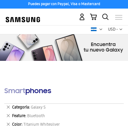
Puedes pagar con Paypal, Visa o Mastercard
Mi carrito
Mon
USD -
dólar
estadounid
Smartphones
Eliminar
Categoría
Galaxy S
este
Eliminar
Feature
Bluetooth
artículo
este
Eliminar
Color
Titanium Whitesilver
artículo