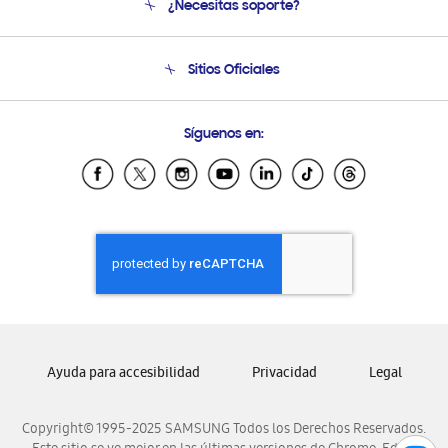
¿Necesitas soporte?
Soporte
Condiciones de Compra
Soporte telefónico
Sitios Oficiales
Soporte vía eMail
Preguntas Frecuentes
Samsung Costa Rica
Síguenos en:
Samsung Ecuador
Samsung El Salvador
Samsung Guatemala
Samsung Honduras
Samsung Nicaragua
Samsung Panamá
Samsung República Dominicana
Samsung Venezuela
Ayuda para accesibilidad
Privacidad
Legal
Copyright© 1995-2025 SAMSUNG Todos los Derechos Reservados.