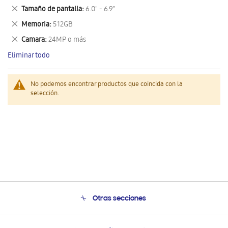
este
Eliminar
Tamaño de pantalla
6.0" - 6.9"
artículo
este
Eliminar
Memoria
512GB
artículo
este
Eliminar
Camara
24MP o más
artículo
este
Eliminar todo
artículo
No podemos encontrar productos que coincida con la
selección.
Otras secciones
Conócenos