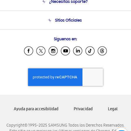
¿Necesitas soporte?
Soporte
Condiciones de Compra
Soporte telefónico
Sitios Oficiales
Soporte vía eMail
Preguntas Frecuentes
Samsung Costa Rica
Síguenos en:
Samsung Ecuador
Samsung El Salvador
Samsung Guatemala
Samsung Honduras
Samsung Nicaragua
Samsung Panamá
Samsung República Dominicana
Samsung Venezuela
Ayuda para accesibilidad
Privacidad
Legal
Copyright© 1995-2025 SAMSUNG Todos los Derechos Reservados.