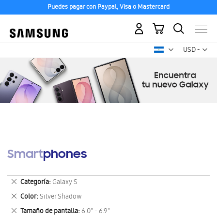
Puedes pagar con Paypal, Visa o Mastercard
Mi carrito
Mon
USD -
dólar
estadounid
Smartphones
Eliminar
Categoría
Galaxy S
este
Eliminar
Color
Silver Shadow
artículo
este
Eliminar
Tamaño de pantalla
6.0" - 6.9"
artículo