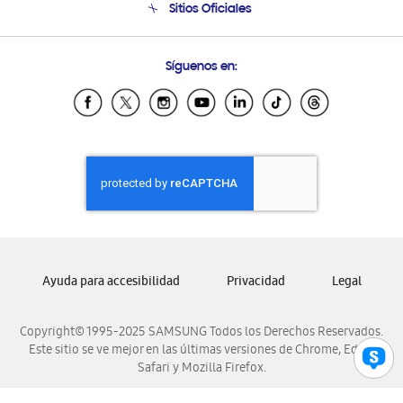
Sitios Oficiales
Soporte vía eMail
Preguntas Frecuentes
Samsung Costa Rica
Síguenos en:
Samsung Ecuador
Samsung El Salvador
Samsung Guatemala
Samsung Honduras
Samsung Nicaragua
Samsung Panamá
Samsung República Dominicana
Samsung Venezuela
Ayuda para accesibilidad
Privacidad
Legal
Copyright© 1995-2025 SAMSUNG Todos los Derechos Reservados.
Este sitio se ve mejor en las últimas versiones de Chrome, Edge,
Safari y Mozilla Firefox.