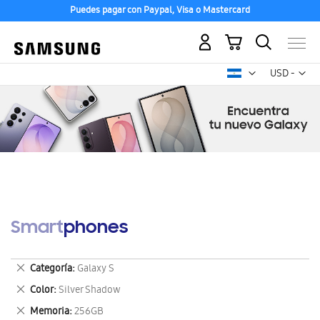
Puedes pagar con Paypal, Visa o Mastercard
Mi carrito
Mon
USD -
dólar
estadounid
Smartphones
Eliminar
Categoría
Galaxy S
este
Eliminar
Color
Silver Shadow
artículo
este
Eliminar
Memoria
256GB
artículo