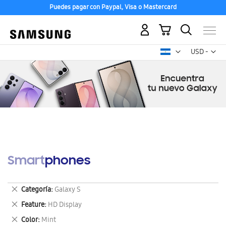
Puedes pagar con Paypal, Visa o Mastercard
Mi carrito
Mon
USD -
dólar
estadounid
Smartphones
Eliminar
Categoría
Galaxy S
este
Eliminar
Feature
HD Display
artículo
este
Eliminar
Color
Mint
artículo