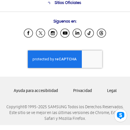
Sitios Oficiales
Soporte vía eMail
Preguntas Frecuentes
Samsung Costa Rica
Síguenos en:
Samsung Ecuador
Samsung El Salvador
Samsung Guatemala
Samsung Honduras
Samsung Nicaragua
Samsung Panamá
Samsung República Dominicana
Samsung Venezuela
Ayuda para accesibilidad
Privacidad
Legal
Copyright© 1995-2025 SAMSUNG Todos los Derechos Reservados.
Este sitio se ve mejor en las últimas versiones de Chrome, Edge,
Safari y Mozilla Firefox.