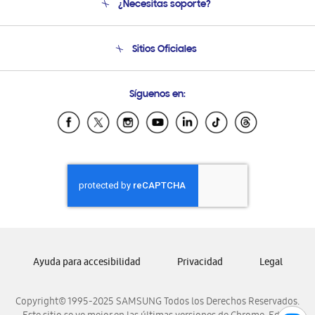
¿Necesitas soporte?
Soporte
Condiciones de Compra
Soporte telefónico
Sitios Oficiales
Soporte vía eMail
Preguntas Frecuentes
Samsung Costa Rica
Síguenos en:
Samsung Ecuador
Samsung El Salvador
Samsung Guatemala
Samsung Honduras
Samsung Nicaragua
Samsung Panamá
Samsung República Dominicana
Samsung Venezuela
Ayuda para accesibilidad
Privacidad
Legal
Copyright© 1995-2025 SAMSUNG Todos los Derechos Reservados.