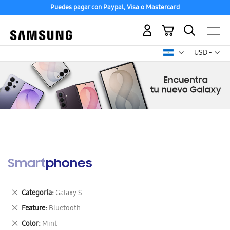
Puedes pagar con Paypal, Visa o Mastercard
Mi carrito
Mon
USD -
dólar
estadounid
Smartphones
Eliminar
Categoría
Galaxy S
este
Eliminar
Feature
Bluetooth
artículo
este
Eliminar
Color
Mint
artículo