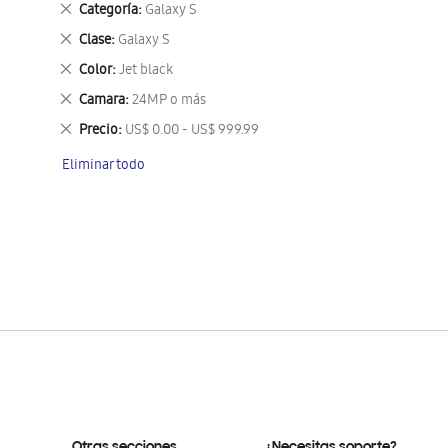
Eliminar
Categoría
Galaxy S
este
Eliminar
Clase
Galaxy S
artículo
este
Eliminar
Color
Jet black
artículo
este
Eliminar
Camara
24MP o más
artículo
este
Eliminar
Precio
US$ 0.00 - US$ 999.99
artículo
este
Eliminar todo
artículo
Otras secciones
¿Necesitas soporte?