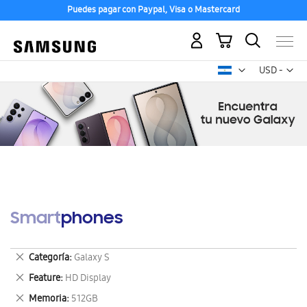
Puedes pagar con Paypal, Visa o Mastercard
Mi carrito
Mon
USD -
dólar
estadounid
Smartphones
Eliminar
Categoría
Galaxy S
este
Eliminar
Feature
HD Display
artículo
este
Eliminar
Memoria
512GB
artículo