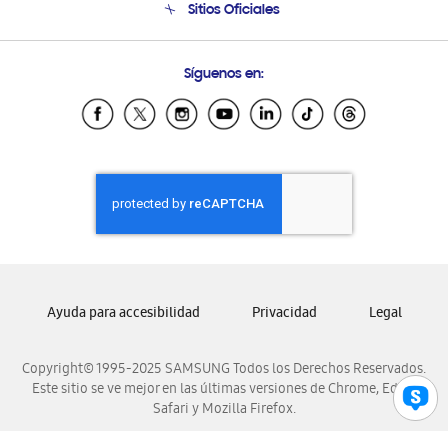
Sitios Oficiales
Soporte vía eMail
Preguntas Frecuentes
Samsung Costa Rica
Síguenos en:
Samsung Ecuador
Samsung El Salvador
Samsung Guatemala
Samsung Honduras
Samsung Nicaragua
Samsung Panamá
Samsung República Dominicana
Samsung Venezuela
Ayuda para accesibilidad
Privacidad
Legal
Copyright© 1995-2025 SAMSUNG Todos los Derechos Reservados.
Este sitio se ve mejor en las últimas versiones de Chrome, Edge,
Safari y Mozilla Firefox.