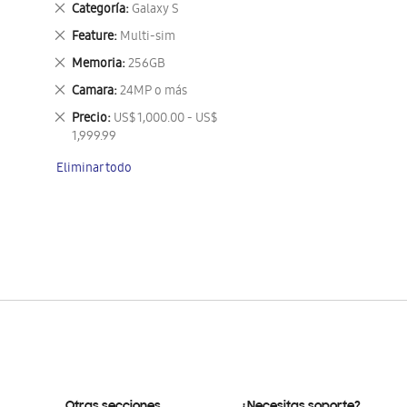
Eliminar
Categoría
Galaxy S
este
Eliminar
Feature
Multi-sim
artículo
este
Eliminar
Memoria
256GB
artículo
este
Eliminar
Camara
24MP o más
artículo
este
Eliminar
Precio
US$ 1,000.00 - US$
artículo
este
1,999.99
artículo
Eliminar todo
Otras secciones
¿Necesitas soporte?