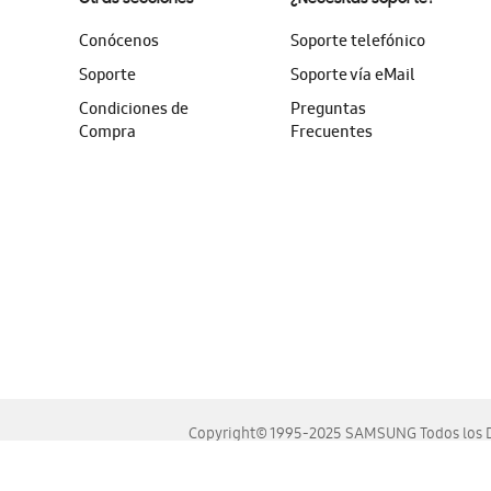
Conócenos
Soporte telefónico
Soporte
Soporte vía eMail
Condiciones de
Preguntas
Compra
Frecuentes
Copyright© 1995-2025 SAMSUNG Todos los D
Este sitio se ve mejor en las últimas versiones de Chrome