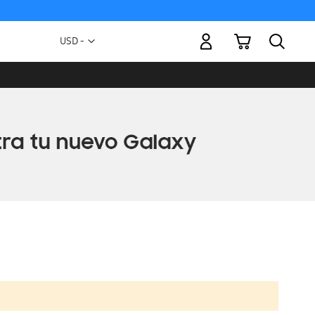
Mi carrito
Moneda
USD -
dólar
estadounidense