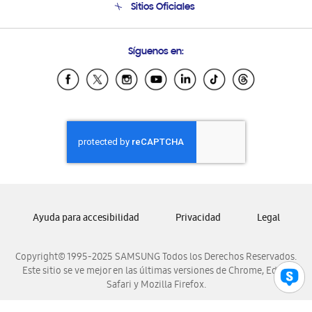
Sitios Oficiales
Soporte vía eMail
Preguntas Frecuentes
Samsung Costa Rica
Síguenos en:
Samsung Ecuador
Samsung El Salvador
Samsung Guatemala
Samsung Honduras
Samsung Nicaragua
Samsung Panamá
Samsung República Dominicana
Samsung Venezuela
Ayuda para accesibilidad
Privacidad
Legal
Copyright© 1995-2025 SAMSUNG Todos los Derechos Reservados.
Este sitio se ve mejor en las últimas versiones de Chrome, Edge,
Safari y Mozilla Firefox.