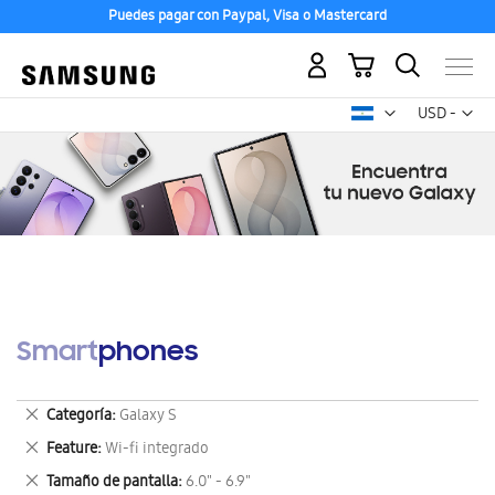
Puedes pagar con Paypal, Visa o Mastercard
Mi carrito
Mon
USD -
dólar
estadounid
Smartphones
Eliminar
Categoría
Galaxy S
este
Eliminar
Feature
Wi-fi integrado
artículo
este
Eliminar
Tamaño de pantalla
6.0" - 6.9"
artículo