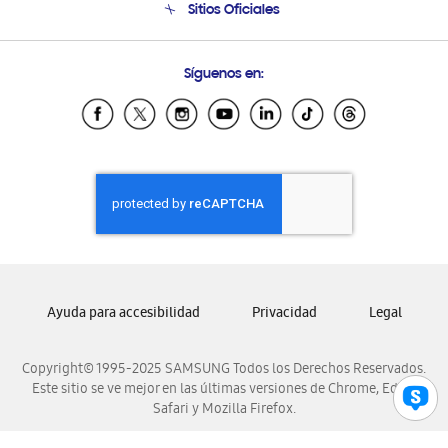
Sitios Oficiales
Soporte vía eMail
Preguntas Frecuentes
Samsung Costa Rica
Síguenos en:
Samsung Ecuador
Samsung El Salvador
Samsung Guatemala
Samsung Honduras
Samsung Nicaragua
Samsung Panamá
Samsung República Dominicana
Samsung Venezuela
Ayuda para accesibilidad
Privacidad
Legal
Copyright© 1995-2025 SAMSUNG Todos los Derechos Reservados.
Este sitio se ve mejor en las últimas versiones de Chrome, Edge,
Safari y Mozilla Firefox.