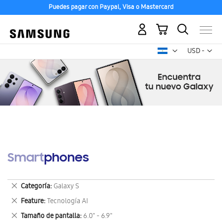
Puedes pagar con Paypal, Visa o Mastercard
Mi carrito
Mon
USD -
dólar
estadounid
Smartphones
Eliminar
Categoría
Galaxy S
este
Eliminar
Feature
Tecnología AI
artículo
este
Eliminar
Tamaño de pantalla
6.0" - 6.9"
artículo