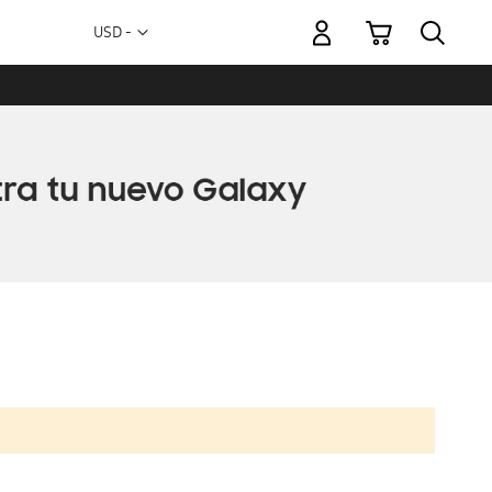
Mi carrito
Moneda
USD -
dólar
estadounidense