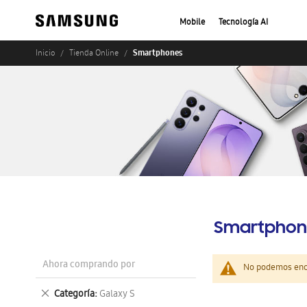
Mobile
Tecnología AI
Smartphones
Inicio
Tienda Online
Smartphon
Ahora comprando por
No podemos enco
Eliminar
Categoría
Galaxy S