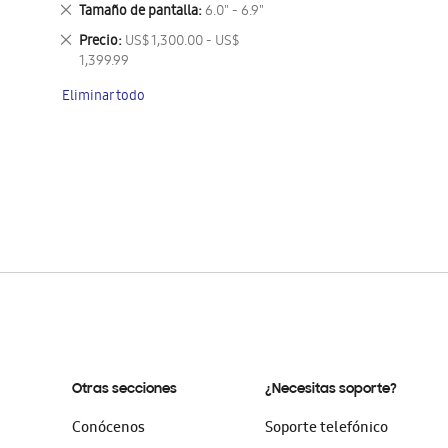
este
Eliminar
Tamaño de pantalla
6.0" - 6.9"
artículo
este
Eliminar
Precio
US$ 1,300.00 - US$
artículo
este
1,399.99
artículo
Eliminar todo
Otras secciones
¿Necesitas soporte?
Conócenos
Soporte telefónico